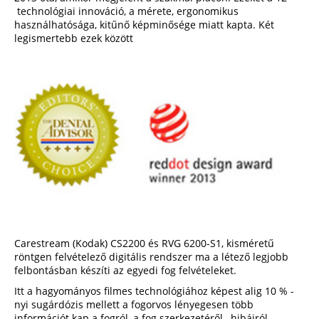
technológiai innováció, a mérete, ergonomikus
használhatósága, kitűnő képminősége miatt kapta. Két
legismertebb ezek között
Carestream (Kodak) CS2200 és RVG 6200-S1, kisméretű
röntgen felvételező digitális rendszer ma a létező legjobb
felbontásban készíti az egyedi fog felvételeket.
Itt a hagyományos filmes technológiához képest alig 10 % -
nyi sugárdózis mellett a fogorvos lényegesen több
információt kap a fogról, a fog szerkezetéről, hibáiról.