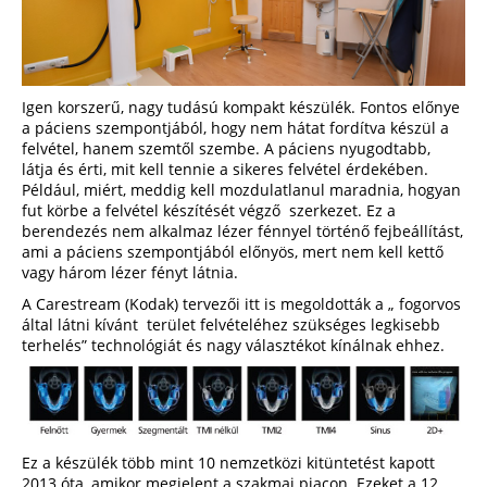
Igen korszerű, nagy tudású kompakt készülék. Fontos előnye
a páciens szempontjából, hogy nem hátat fordítva készül a
felvétel, hanem szemtől szembe. A páciens nyugodtabb,
látja és érti, mit kell tennie a sikeres felvétel érdekében.
Például, miért, meddig kell mozdulatlanul maradnia, hogyan
fut körbe a felvétel készítését végző szerkezet. Ez a
berendezés nem alkalmaz lézer fénnyel történő fejbeállítást,
ami a páciens szempontjából előnyös, mert nem kell kettő
vagy három lézer fényt látnia.
A Carestream (Kodak) tervezői itt is megoldották a „ fogorvos
által látni kívánt terület felvételéhez szükséges legkisebb
terhelés” technológiát és nagy választékot kínálnak ehhez.
Ez a készülék több mint 10 nemzetközi kitüntetést kapott
2013 óta, amikor megjelent a szakmai piacon. Ezeket a 12