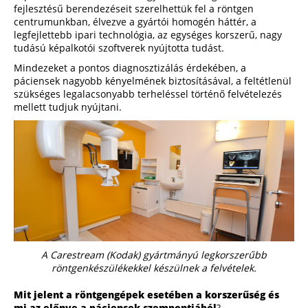
fejlesztésű berendezéseit szerelhettük fel a röntgen
centrumunkban, élvezve a gyártói homogén háttér, a
legfejlettebb ipari technológia, az egységes korszerű, nagy
tudású képalkotói szoftverek nyújtotta tudást.
Mindezeket a pontos diagnosztizálás érdekében, a
páciensek nagyobb kényelmének biztosításával, a feltétlenül
szükséges legalacsonyabb terheléssel történő felvételezés
mellett tudjuk nyújtani.
A Carestream (Kodak) gyártmányú legkorszerűbb
röntgenkészülékekkel készülnek a felvételek.
Mit jelent a röntgengépek esetében a korszerűség és
mi az előnye a páciensek szempontjából
?