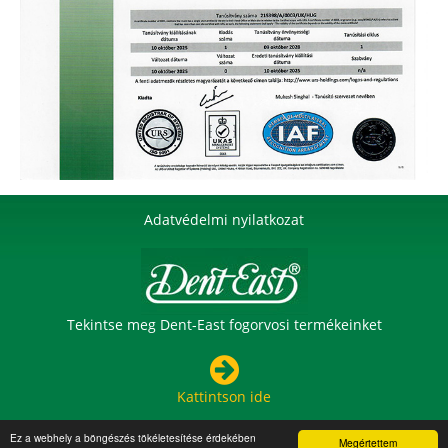
Adatvédelmi nyilatkozat
Tekintse meg Dent-East fogorvosi termékeinket
Kattintson ide
Ez a webhely a böngészés tökéletesítése érdekében
Megértettem
Copyright 2015 © Dent-East Kft.
Az oldalt készítette:
X-Page