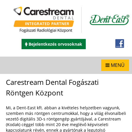
Bejelentkezés orvosoknak
MENÜ
Carestream Dental Fogászati
Röntgen Központ
Mi, a Dent-East kft. abban a kivételes helyzetben vagyunk,
szemben más röntgen centrumokkal, hogy a világ élvonalbeli
vezető digitális 3D-s röntgengép gyártójával, a Carestream
(Kodak) céggel több mint 20 éve meglévő képviseleti
kapcsolatunk révén, ennek a gyártónak a legutolsó