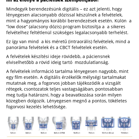
Mindegyik berendezésünk digitális – ez azt jelenti, hogy
lényegesen alacsonyabb dózissal készülnek a felvételek,
mint a hagyományos korábbi berendezések esetén. Külön a
”low dose” (alacsony dózis) program biztosítja a a sikeres
felvételhez feltétlenül szükséges legalacsonyabb terhelést.
Ez így van mind a kis méretű (intraorális) felvételek, mind a
panoráma felvételek és a CBCT felvételek esetén.
A felvételek készítési ideje rövidebb, a páciensnek
elviselhetőbb a rövid ideig tartó mozdulatlanság.
A felvételek információ tartalma lényegesen nagyobb, mint
egy film esetén. A digitális érzékelők mélységi tartalmakat
mutatnak meg, a fogorvos jobban tájékozódik a vizsgált
rétegek, csontozatok teljes vastagságában, pontosabban
meg tudja határozni, hogy a beavatkozása során milyen
közegben dolgozik. Lényegesen megnő a pontos, tökéletes
fogorvosi kezelés lehetősége.